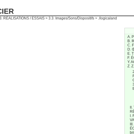
CIER
3. RÉALISATIONS / ESSAIS
>
3.3. Images/Sons/Dispositifs
> ./logicaland
A. 
B. 
C. 
D.
E. 
F. 
Y. 
Z. Z
II
R
I.
V
II
ÉC
br