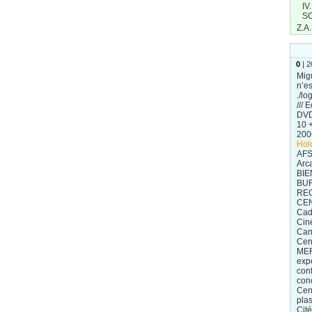
IV
S
Z.A.
0
|
2
Mig
n’es
./lo
/// 
DV
10 
200
Hol
AFS
Arc
BIE
BUR
RE
CEN
Cad
Cin
Cana
Cen
MER
exp
con
con
Cent
pla
Cit