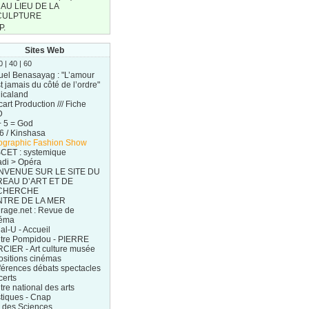
. AU LIEU DE LA
CULPTURE
P.
Sites Web
0
|
40
|
60
uel Benasayag : "L’amour
t jamais du côté de l’ordre"
gicaland
Ecart Production /// Fiche
D
+ 5 = God
6 / Kinshasa
ographic Fashion Show
CET : systemique
adi > Opéra
NVENUE SUR LE SITE DU
EAU D’ART ET DE
CHERCHE
TRE DE LA MER
rage.net : Revue de
éma
l-U - Accueil
tre Pompidou - PIERRE
CIER - Art culture musée
ositions cinémas
férences débats spectacles
certs
re national des arts
stiques - Cnap
é des Sciences