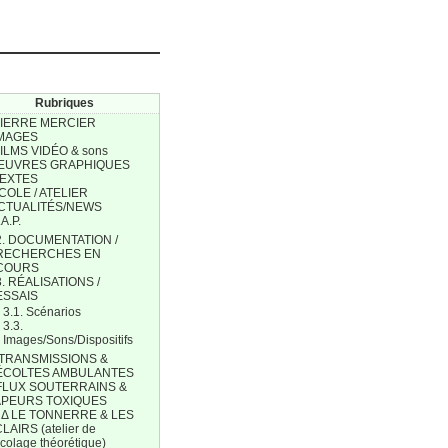
Rubriques
PIERRE MERCIER
IMAGES
FILMS VIDÉO & sons
 ŒUVRES GRAPHIQUES
TEXTES
ÉCOLE / ATELIER
ACTUALITÉS/NEWS
.A.P.
2. DOCUMENTATION /
RECHERCHES EN
COURS
3. RÉALISATIONS /
ESSAIS
3.1. Scénarios
3.3.
Images/Sons/Dispositifs
. TRANSMISSIONS &
ÉCOLTES AMBULANTES
 FLUX SOUTERRAINS &
APEURS TOXIQUES
I. Δ LE TONNERRE & LES
LAIRS (atelier de
icolage théorétique)