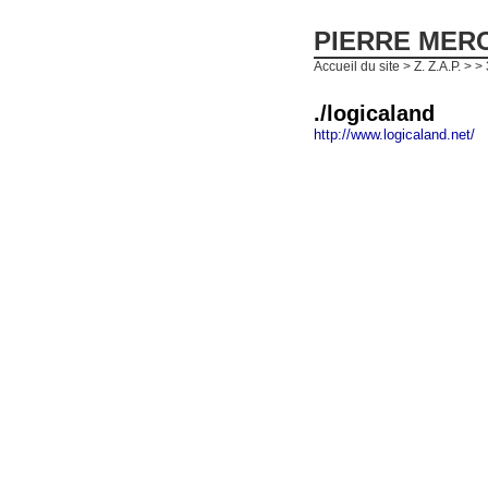
PIERRE MER
Accueil du site
>
Z. Z.A.P.
>
>
./logicaland
http://www.logicaland.net/