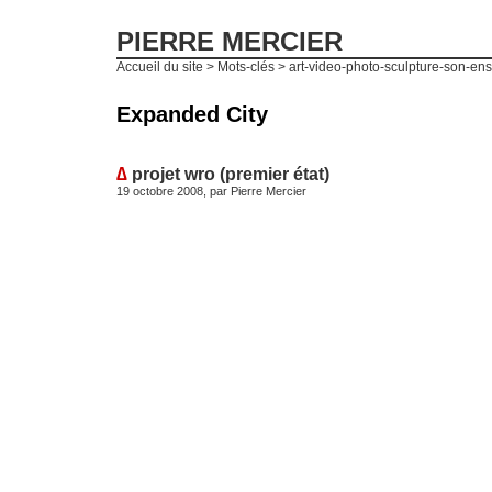
PIERRE MERCIER
Accueil du site
> Mots-clés > art-video-photo-sculpture-son-en
Expanded City
∆
projet wro (premier état)
19 octobre 2008, par
Pierre Mercier