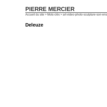
PIERRE MERCIER
Accueil du site
> Mots-clés > art-video-photo-sculpture-son-en
Deleuze