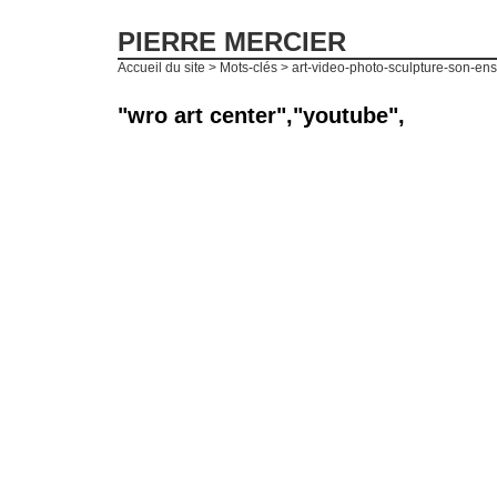
PIERRE MERCIER
Accueil du site
> Mots-clés > art-video-photo-sculpture-son-ense
"wro art center","youtube",