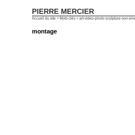
PIERRE MERCIER
Accueil du site
> Mots-clés > art-video-photo-sculpture-son-en
montage