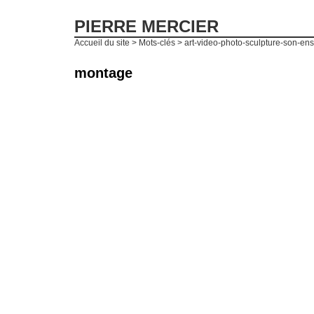
PIERRE MERCIER
Accueil du site
> Mots-clés > art-video-photo-sculpture-son-en
montage