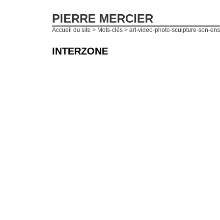
PIERRE MERCIER
Accueil du site
> Mots-clés > art-video-photo-sculpture-son-e
INTERZONE