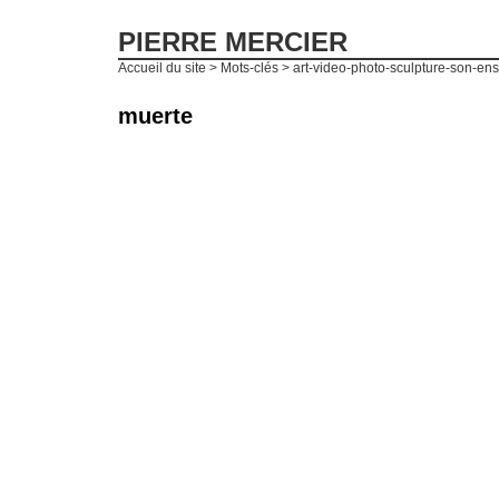
PIERRE MERCIER
Accueil du site
> Mots-clés > art-video-photo-sculpture-son-en
muerte