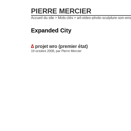
PIERRE MERCIER
Accueil du site
> Mots-clés > art-video-photo-sculpture-son-en
Expanded City
∆
projet wro (premier état)
19 octobre 2008, par
Pierre Mercier