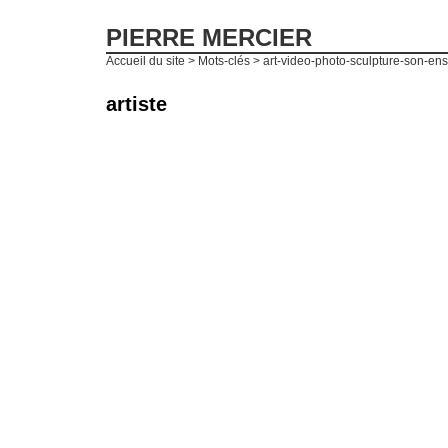
PIERRE MERCIER
Accueil du site
> Mots-clés > art-video-photo-sculpture-son-ens
artiste