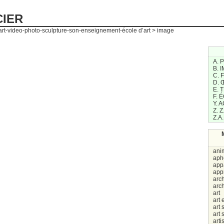
CIER
art-video-photo-sculpture-son-enseignement-école d’art > image
A. 
B. 
C. 
D.
E. 
F. 
Y. 
Z. Z
Z.A.
ani
aph
appa
app
arch
arch
art
art 
art 
art 
arti