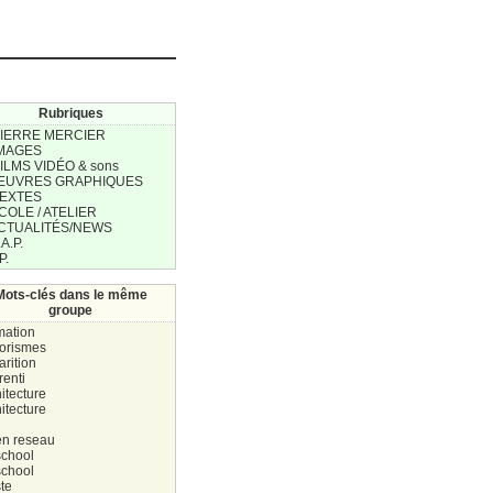
Rubriques
PIERRE MERCIER
IMAGES
FILMS VIDÉO & sons
 ŒUVRES GRAPHIQUES
TEXTES
ÉCOLE / ATELIER
ACTUALITÉS/NEWS
.A.P.
P.
Mots-clés dans le même
groupe
mation
orismes
rition
renti
itecture
itecture
en reseau
school
school
ste