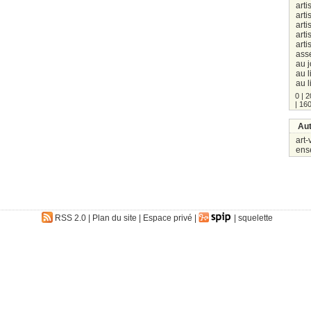
arti
arti
arti
arti
arti
ass
au j
au l
au l
0
|
2
|
16
Aut
art-
ens
RSS 2.0
|
Plan du site
|
Espace privé
|
|
squelette