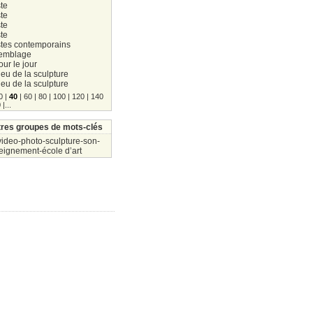
ste
ste
ste
ste
stes contemporains
emblage
our le jour
ieu de la sculpture
ieu de la sculpture
0
|
40
|
60
|
80
|
100
|
120
|
140
0
|
...
res groupes de mots-clés
video-photo-sculpture-son-
eignement-école d’art