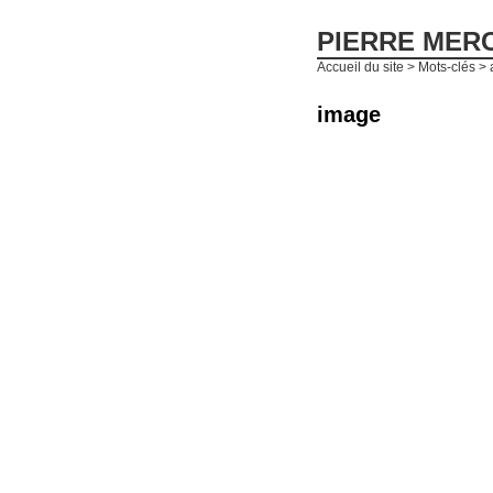
PIERRE MER
Accueil du site
> Mots-clés > 
image